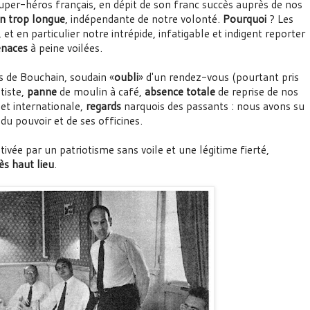
uper-héros français, en dépit de son franc succès auprès de nos
on trop longue
, indépendante de notre volonté.
Pourquoi
? Les
t en particulier notre intrépide, infatigable et indigent reporter
naces
à peine voilées.
s de Bouchain, soudain «
oubli
» d'un rendez-vous (pourtant pris
tiste,
panne
de moulin à café,
absence totale
de reprise de nos
et internationale,
regards
narquois des passants : nous avons su
u pouvoir et de ses officines.
tivée par un patriotisme sans voile et une légitime fierté,
ès haut lieu
.