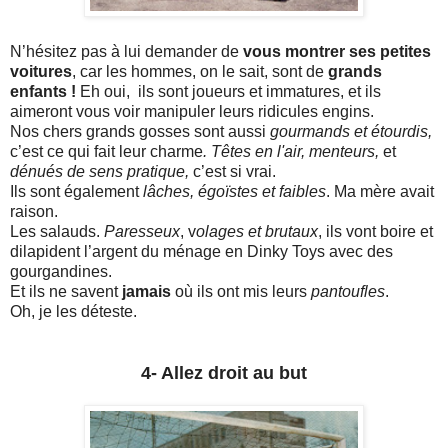
N’hésitez pas à lui demander de
vous montrer ses petites
voitures
, car les hommes, on le sait, sont de
grands
enfants !
Eh oui, ils sont joueurs et immatures, et ils
aimeront vous voir manipuler leurs ridicules engins.
Nos chers grands gosses sont aussi
gourmands et étourdis,
c’est ce qui fait leur charme
. Têtes en l'air, menteurs,
et
dénués de sens pratique,
c’est si vrai.
Ils sont également
lâches, égoïstes et faibles
. Ma mère avait
raison.
Les salauds.
Paresseux
, v
olages et brutaux
, ils vont boire et
dilapident l’argent du ménage en Dinky Toys avec des
gourgandines.
Et ils ne savent
jamais
où ils ont mis leurs
pantoufles
.
Oh, je les déteste.
4- Allez droit au but