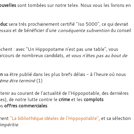
ouvelles
sont tombées sur notre telex. Nous vous les livrons en
educ
sera très prochainement certifié "Iso 5000", ce qui devrait
ssais
et de bénéficier d'une
conséquente subvention
du conseil
chent : avec "Un Hippopotame n'est pas une table", vous
 parcours de nombreux candidats,
et vous n'êtes pas au bout de
on
va être publié dans les plus brefs délais - à l'heure où nous
même être terminé
(1)
tenir au courant de l'actualité de l'Hippopotable, des dernières
), de notre lutte contre le
crime
et les
complots
nos
offres commerciales
.
ement
"La bibliothèque idéales de l'Hippopotable"
, et sa sélection
impéritie
.