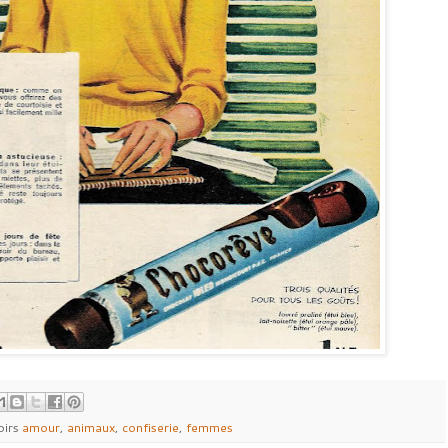
oirs
amour
,
animaux
,
confiserie
,
femmes