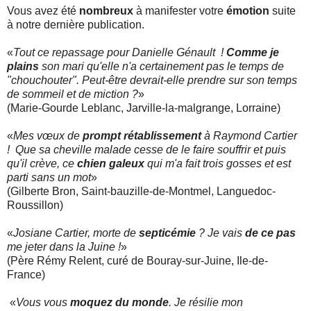
Vous avez été
nombreux
à manifester votre
émotion
suite
à notre dernière publication.
«
Tout ce repassage pour Danielle Génault !
Comme je
plains
son mari qu'elle n'a certainement pas le temps de
"chouchouter". Peut-être devrait-elle prendre sur son temps
de sommeil et de miction ?
»
(Marie-Gourde Leblanc, Jarville-la-malgrange, Lorraine)
«
Mes vœux de
prompt rétablissement
à Raymond Cartier
! Que sa cheville malade cesse de le faire souffrir et puis
qu'il crève, ce
chien galeux
qui m'a fait trois gosses et est
parti sans un mot
»
(Gilberte Bron, Saint-bauzille-de-Montmel, Languedoc-
Roussillon)
«
Josiane Cartier, morte de
septicémie
? Je vais
de ce pas
me jeter dans la Juine !
»
(Père Rémy Relent, curé de Bouray-sur-Juine, Ile-de-
France)
«
Vous vous
moquez
du monde
. Je résilie mon