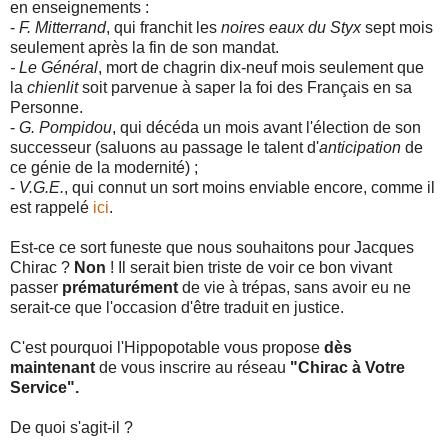
en enseignements :
-
F. Mitterrand
, qui franchit les
noires eaux du Styx
sept mois
seulement après la fin de son mandat.
- Le Général
, mort de chagrin dix-neuf mois seulement que
la
chienlit
soit parvenue à saper la foi des Français en sa
Personne.
-
G. Pompidou
, qui décéda un mois avant l'élection de son
successeur (saluons au passage le talent d'
anticipation
de
ce génie de la modernité) ;
-
V.G.E.
, qui connut un sort moins enviable encore, comme il
est rappelé
ici
.
Est-ce ce sort funeste que nous souhaitons pour Jacques
Chirac ?
Non
! Il serait bien triste de voir ce bon vivant
passer
prématurément
de vie à trépas, sans avoir eu ne
serait-ce que l'occasion d'être traduit en justice.
C'est pourquoi l'Hippopotable vous propose
dès
maintenant
de vous inscrire au réseau
"Chirac à Votre
Service".
De quoi s'agit-il ?