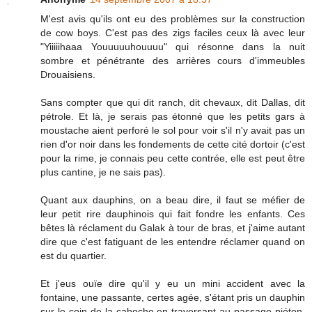
M'est avis qu'ils ont eu des problèmes sur la construction
de cow boys. C'est pas des zigs faciles ceux là avec leur
"Yiiiiihaaa Youuuuuhouuuu" qui résonne dans la nuit
sombre et pénétrante des arrières cours d'immeubles
Drouaisiens.
Sans compter que qui dit ranch, dit chevaux, dit Dallas, dit
pétrole. Et là, je serais pas étonné que les petits gars à
moustache aient perforé le sol pour voir s'il n'y avait pas un
rien d'or noir dans les fondements de cette cité dortoir (c'est
pour la rime, je connais peu cette contrée, elle est peut être
plus cantine, je ne sais pas).
Quant aux dauphins, on a beau dire, il faut se méfier de
leur petit rire dauphinois qui fait fondre les enfants. Ces
bêtes là réclament du Galak à tour de bras, et j'aime autant
dire que c'est fatiguant de les entendre réclamer quand on
est du quartier.
Et j'eus ouïe dire qu'il y eu un mini accident avec la
fontaine, une passante, certes agée, s'étant pris un dauphin
sur le coin de la caboche en traversant au passage piéton,