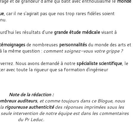
urage et de grandeur d'âme qui bâtit avec enthousiasme le
monde
ue
, car il ne s'agirait pas que nos trop rares fidèles soient
enu.
urd'hui les résultats d'une
grande étude médicale
visant à
témoignages
de nombreuses
personnalités
du monde des arts et
 à la même question :
comment soignez-vous votre grippe ?
le verrez. Nous avons demandé à notre
spécialiste scientifique
, le
r avec toute la rigueur que sa formation d'ingénieur
Note de la rédaction :
nombreux auditeurs
, et comme toujours dans ce Blogue, nous
 la
rigoureuse authenticité
des réponses imprimées sous les
a seule intervention de notre équipe est dans les commentaires
du Pr Leduc.