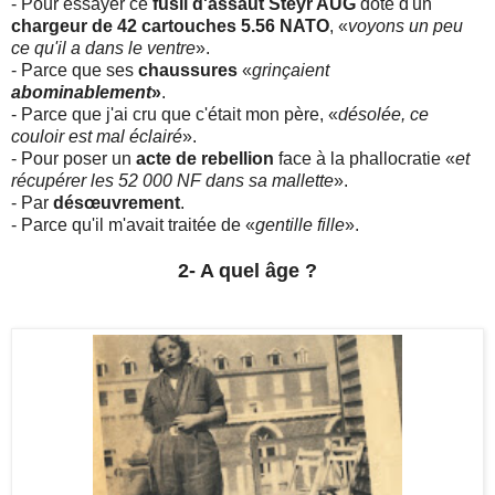
- Pour essayer ce
fusil d'assaut Steyr AUG
doté d'un
chargeur de 42 cartouches 5.56 NATO
, «
voyons un peu
ce qu'il a dans le ventre
».
- Parce que ses
chaussures
«
grinçaient
abominablement
»
.
- Parce que j'ai cru que c'était mon père, «
désolée, ce
couloir est mal éclairé
».
- Pour poser un
acte de rebellion
face à la phallocratie «
et
récupérer les 52 000 NF dans sa mallette
».
- Par
désœuvrement
.
- Parce qu'il m'avait traitée de «
gentille fille
».
2- A quel âge ?