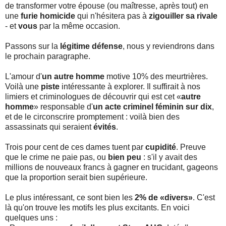
de transformer votre épouse (ou maîtresse, après tout) en
une
furie
homicide
qui n'hésitera pas à
zigouiller sa rivale
- et
vous
par la même occasion.
Passons sur la
légitime défense
, nous y reviendrons dans
le prochain paragraphe.
L'amour d'
un autre homme
motive 10% des meurtrières.
Voilà une
piste
intéressante à explorer. Il suffirait à nos
limiers et criminologues de découvrir qui est cet «
autre
homme
» responsable d'
un acte criminel féminin sur dix
,
et de le circonscrire promptement : voilà bien des
assassinats qui seraient
évités
.
Trois pour cent de ces dames tuent par
cupidité
. Preuve
que le crime ne paie pas, ou
bien peu
: s'il y avait des
millions de nouveaux francs à gagner en trucidant, gageons
que la proportion serait bien supérieure.
Le plus intéressant, ce sont bien les
2% de «divers»
. C'est
là qu'on trouve les motifs les plus excitants. En voici
quelques uns :