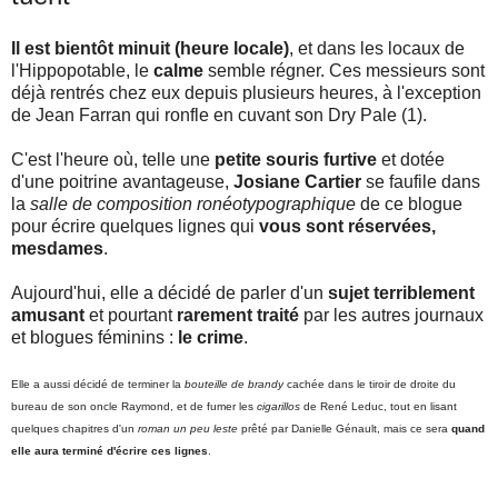
Il est bientôt minuit (heure locale)
, et dans les locaux de
l'Hippopotable, le
calme
semble régner. Ces messieurs sont
déjà rentrés chez eux depuis plusieurs heures, à l'exception
de Jean Farran qui ronfle en cuvant son Dry Pale (1).
C'est l'heure où, telle une
petite souris furtive
et dotée
d'une poitrine avantageuse,
Josiane Cartier
se faufile dans
la
salle de composition ronéotypographique
de ce blogue
pour écrire quelques lignes qui
vous sont réservées,
mesdames
.
Aujourd'hui, elle a décidé de parler d'un
sujet terriblement
amusant
et pourtant
rarement traité
par les autres journaux
et blogues féminins :
le crime
.
Elle a aussi décidé de terminer la
bouteille de brandy
cachée dans le tiroir de droite du
bureau de son oncle Raymond, et de fumer les
cigarillos
de René Leduc, tout en lisant
quelques chapitres d'un
roman un peu leste
prêté par Danielle Génault, mais ce sera
quand
elle aura terminé d'écrire ces lignes
.