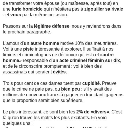
de transformer votre épouse (ou maîtresse, après tout) en
une
furie
homicide
qui n'hésitera pas à
zigouiller sa rivale
- et
vous
par la même occasion.
Passons sur la
légitime défense
, nous y reviendrons dans
le prochain paragraphe.
L'amour d'
un autre homme
motive 10% des meurtrières.
Voilà une
piste
intéressante à explorer. Il suffirait à nos
limiers et criminologues de découvrir qui est cet «
autre
homme
» responsable d'
un acte criminel féminin sur dix
,
et de le circonscrire promptement : voilà bien des
assassinats qui seraient
évités
.
Trois pour cent de ces dames tuent par
cupidité
. Preuve
que le crime ne paie pas, ou
bien peu
: s'il y avait des
millions de nouveaux francs à gagner en trucidant, gageons
que la proportion serait bien supérieure.
Le plus intéressant, ce sont bien les
2% de «divers»
. C'est
là qu'on trouve les motifs les plus excitants. En voici
quelques uns :