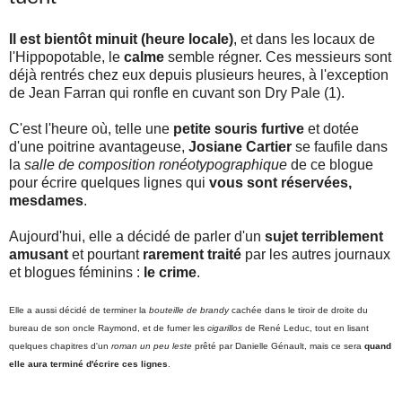
Il est bientôt minuit (heure locale)
, et dans les locaux de
l'Hippopotable, le
calme
semble régner. Ces messieurs sont
déjà rentrés chez eux depuis plusieurs heures, à l'exception
de Jean Farran qui ronfle en cuvant son Dry Pale (1).
C'est l'heure où, telle une
petite souris furtive
et dotée
d'une poitrine avantageuse,
Josiane Cartier
se faufile dans
la
salle de composition ronéotypographique
de ce blogue
pour écrire quelques lignes qui
vous sont réservées,
mesdames
.
Aujourd'hui, elle a décidé de parler d'un
sujet terriblement
amusant
et pourtant
rarement traité
par les autres journaux
et blogues féminins :
le crime
.
Elle a aussi décidé de terminer la
bouteille de brandy
cachée dans le tiroir de droite du
bureau de son oncle Raymond, et de fumer les
cigarillos
de René Leduc, tout en lisant
quelques chapitres d'un
roman un peu leste
prêté par Danielle Génault, mais ce sera
quand
elle aura terminé d'écrire ces lignes
.