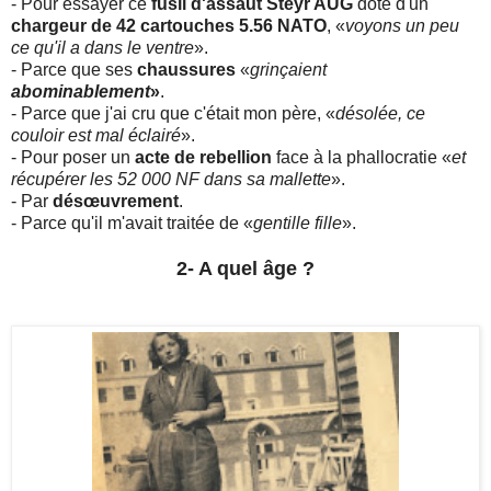
- Pour essayer ce
fusil d'assaut Steyr AUG
doté d'un
chargeur de 42 cartouches 5.56 NATO
, «
voyons un peu
ce qu'il a dans le ventre
».
- Parce que ses
chaussures
«
grinçaient
abominablement
»
.
- Parce que j'ai cru que c'était mon père, «
désolée, ce
couloir est mal éclairé
».
- Pour poser un
acte de rebellion
face à la phallocratie «
et
récupérer les 52 000 NF dans sa mallette
».
- Par
désœuvrement
.
- Parce qu'il m'avait traitée de «
gentille fille
».
2- A quel âge ?