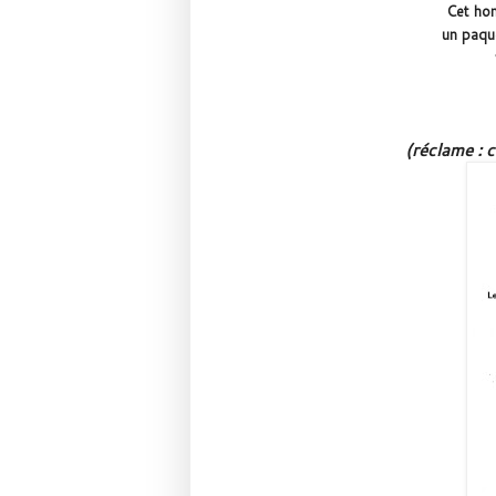
Cet hom
un paque
(réclame : c