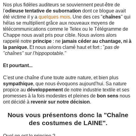
Nos plus fidèles auditeurs se souviennent peut-être de
l'
odieuse tentative de subornation
dont ce blogue avait
été victime il y a
quelques mois
. Une des ces "
chaînes
" qui
hélas se multiplient grâce aux nouveaux moyens de
télécommunications comme le Telex ou le Télégramme de
Chappe nous avait pris pour cible. Nous avions alors
rappelé notre
principe
: ne
jamais céder au chantage, ni à
la panique.
Et nous avions clamé haut et fort : "
pas de
"chaînes" sur l'hippopotable."
Et pourtant...
C'est une chaîne d'une toute autre nature, et bien plus
sympathique
, que nous évoquons aujourd'hui. Sa nature
propice au
développement
de notre industrie textile et ses
promesses à la fois modestes et pleines de
bon sens
nous
ont décidé à
revenir sur notre décision
.
Nous vous présentons donc la "Chaîne
des costumes de LAINE".
Quel en est le principe ?