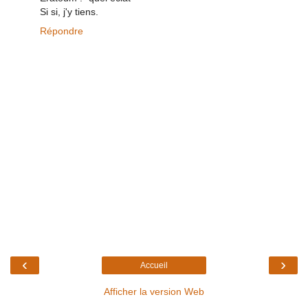
Si si, j'y tiens.
Répondre
‹
›
Accueil
Afficher la version Web