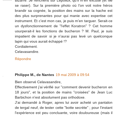
Bizarre. Je renchéris sur Lepoilux; qu'il m'en excuse (et file
se raser). Sur la première photo où l'on voit notre héros
brandir sa cognée, la position des mains sur la hache est
des plus surprenantes pour qui manie avec expertise cet
instrument. Et c'est mon cas, je puis m'en targuer. Serait-ce
un dysfonctionnement de "l'effet Koratron" ? Cet homme
usurperait-il les fonctions de bucheron ? M. Paul, je suis
impatient de savoir si je n'aurai pas levé un quelconque
lapin qui vous aurait échappé !?
Cordialement.
Celavasandire.
Répondre
Philippe M., de Nantes
19 mai 2009 à 09:54
Bien observé Celavasandire,
Effectivement j'ai vérifié sur "comment devenir bucheron en
18 jours", et la position de mains "croisées" de Jean Luc
Barbichon n'est absolument pas orthodoxe.
J'ai demandé à Roger, apres lui avoir acheté un pantalon
de tergal neuf, de tester cette "botte secrète" ; pour l'instant
l'expérience est peu concluante, voire douloureuse (mais il