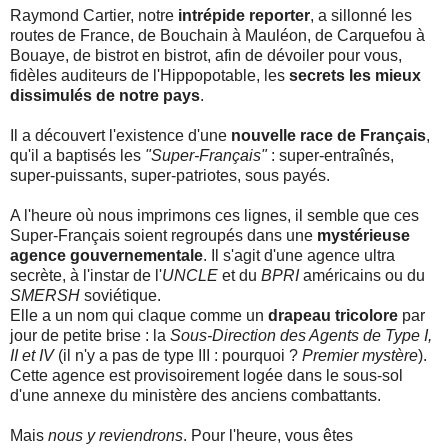
Raymond Cartier, notre
intrépide reporter
, a sillonné les
routes de France, de Bouchain à Mauléon, de Carquefou à
Bouaye, de bistrot en bistrot, afin de dévoiler pour vous,
fidèles auditeurs de l'Hippopotable, les
secrets les mieux
dissimulés de notre pays
.
Il a découvert l'existence d'une
nouvelle race de Français
,
qu'il a baptisés les
"Super-Français"
: super-entraînés,
super-puissants, super-patriotes, sous payés.
A l'heure où nous imprimons ces lignes, il semble que ces
Super-Français soient regroupés dans une
mystérieuse
agence gouvernementale
. Il s'agit d'une agence ultra
secrète, à l'instar de l'
UNCLE
et du
BPRI
américains ou du
SMERSH
soviétique.
Elle a un nom qui claque comme un
drapeau tricolore
par
jour de petite brise : la
Sous-Direction des Agents de Type I,
II et IV
(il n'y a pas de type III : pourquoi ?
Premier mystère
).
Cette agence est provisoirement logée dans le sous-sol
d'une annexe du ministère des anciens combattants.
Mais
nous y reviendrons
. Pour l'heure, vous êtes