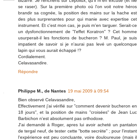
Bizarre. Je renchéris sur Lepoilux; qu'il m'en excuse (et file
se raser). Sur la première photo où l'on voit notre héros
brandir sa cognée, la position des mains sur la hache est
des plus surprenantes pour qui manie avec expertise cet
instrument. Et c'est mon cas, je puis m'en targuer. Serait-ce
un dysfonctionnement de "l'effet Koratron" ? Cet homme
usurperait-il les fonctions de bucheron ? M. Paul, je suis
impatient de savoir si je n'aurai pas levé un quelconque
lapin qui vous aurait échappé !?
Cordialement.
Celavasandire.
Répondre
Philippe M., de Nantes
19 mai 2009 à 09:54
Bien observé Celavasandire,
Effectivement j'ai vérifié sur "comment devenir bucheron en
18 jours", et la position de mains "croisées" de Jean Luc
Barbichon n'est absolument pas orthodoxe.
J'ai demandé à Roger, apres lui avoir acheté un pantalon
de tergal neuf, de tester cette "botte secrète" ; pour l'instant
l'expérience est peu concluante, voire douloureuse (mais il