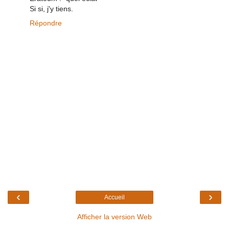
Si si, j'y tiens.
Répondre
‹
›
Accueil
Afficher la version Web