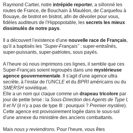
Raymond Cartier, notre
intrépide reporter
, a sillonné les
routes de France, de Bouchain à Mauléon, de Carquefou à
Bouaye, de bistrot en bistrot, afin de dévoiler pour vous,
fidèles auditeurs de l'Hippopotable, les
secrets les mieux
dissimulés de notre pays
.
Il a découvert l'existence d'une
nouvelle race de Français
,
qu'il a baptisés les
"Super-Français"
: super-entraînés,
super-puissants, super-patriotes, sous payés.
A l'heure où nous imprimons ces lignes, il semble que ces
Super-Français soient regroupés dans une
mystérieuse
agence gouvernementale
. Il s'agit d'une agence ultra
secrète, à l'instar de l'
UNCLE
et du
BPRI
américains ou du
SMERSH
soviétique.
Elle a un nom qui claque comme un
drapeau tricolore
par
jour de petite brise : la
Sous-Direction des Agents de Type I,
II et IV
(il n'y a pas de type III : pourquoi ?
Premier mystère
).
Cette agence est provisoirement logée dans le sous-sol
d'une annexe du ministère des anciens combattants.
Mais
nous y reviendrons
. Pour l'heure, vous êtes