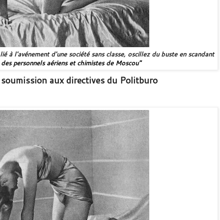
 lié à l'avénement d'une société sans classe, oscillez du buste en scandant
 des personnels aériens et chimistes de Moscou"
a soumission aux directives du Politburo