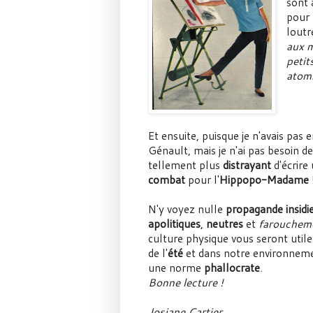
sont 
pour
loutr
aux m
petit
atom
Et ensuite, puisque je n'avais pas e
Génault, mais je n'ai pas besoin 
tellement plus
distrayant
d'écrire 
combat
pour l'
Hippopo-Madame
N'y voyez nulle
propagande insid
apolitiques
,
neutres
et
faroucheme
culture physique vous seront util
de l'
été
et dans notre environneme
une norme
phallocrate
.
Bonne lecture !
Josiane Cartier