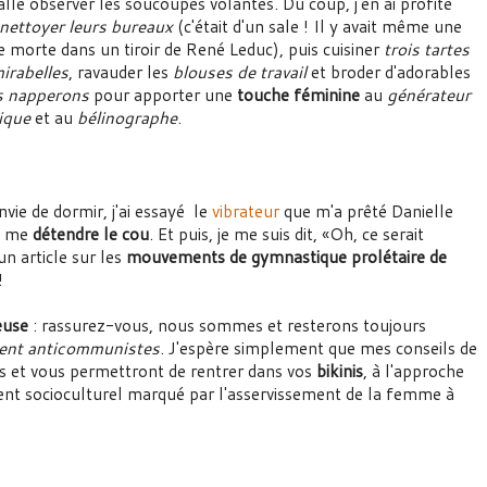
allé observer les soucoupes volantes. Du coup, j'en ai profité
nettoyer leurs bureaux
(c'était d'un sale ! Il y avait même une
e morte dans un tiroir de René Leduc), puis cuisiner
trois tartes
irabelles
, ravauder les
blouses de travail
et broder d'adorables
s napperons
pour apporter une
touche féminine
au
générateur
ique
et au
bélinographe
.
nvie de dormir, j'ai essayé le
vibrateur
que m'a prêté Danielle
de me
détendre le cou
. Et puis, je me suis dit, «Oh, ce serait
un article sur les
mouvements de gymnastique prolétaire de
!
ieuse
: rassurez-vous, nous sommes et resterons toujours
nt anticommunistes
. J'espère simplement que mes conseils de
es et vous permettront de rentrer dans vos
bikinis
, à l'approche
nt socioculturel marqué par l'asservissement de la femme à