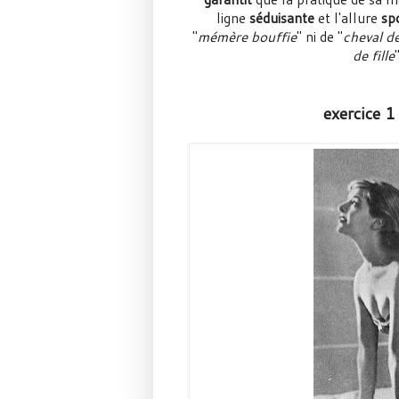
ligne
séduisante
et l'allure
sp
"
mémère bouffie
" ni de "
cheval d
de fille
exercice 1