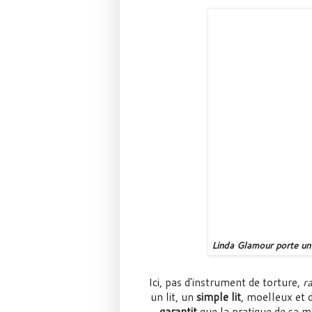
Linda Glamour porte un
Ici, pas d'instrument de torture,
r
un lit, un
simple lit
, moelleux et 
garantit
que la pratique de sa 