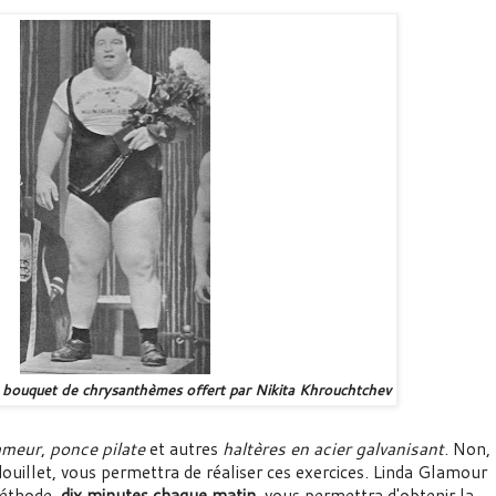
 bouquet de chrysanthèmes offert par Nikita Khrouchtchev
ameur
,
ponce pilate
et autres
haltères en acier galvanisant
. Non,
douillet, vous permettra de réaliser ces exercices. Linda Glamour
méthode,
dix minutes chaque matin
, vous permettra d'obtenir la