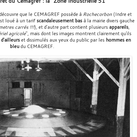
ret du Cemagref : la “Zone Industrielle 51"
n découvre que le CEMAGREF possède à
Rochecorbon
(Indre et
st loué à un tarif
scandaleusement bas
à la mairie divers gauche
tres carrés !!!
), et d'autre part contient plusieurs
appareils
,
iel agricole
", mais dont les images montrent clairement qu'ils
d'ailleurs
et dissimulés aux yeux du public par les
hommes en
bleu
du CEMAGREF.