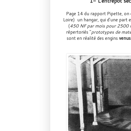
1- L'entrepot sec
Page 14 du rapport Pipette, o
Loire) un hangar, qui d'une part e
(
450 NF par mois pour 2500 me
répertoriés "
prototypes de matér
sont en réalité des engins
venus 