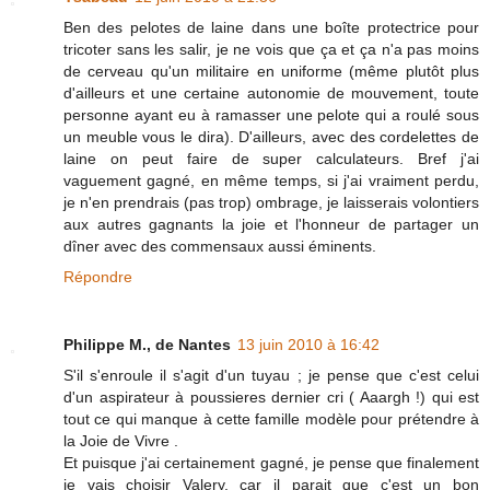
Ben des pelotes de laine dans une boîte protectrice pour
tricoter sans les salir, je ne vois que ça et ça n'a pas moins
de cerveau qu'un militaire en uniforme (même plutôt plus
d'ailleurs et une certaine autonomie de mouvement, toute
personne ayant eu à ramasser une pelote qui a roulé sous
un meuble vous le dira). D'ailleurs, avec des cordelettes de
laine on peut faire de super calculateurs. Bref j'ai
vaguement gagné, en même temps, si j'ai vraiment perdu,
je n'en prendrais (pas trop) ombrage, je laisserais volontiers
aux autres gagnants la joie et l'honneur de partager un
dîner avec des commensaux aussi éminents.
Répondre
Philippe M., de Nantes
13 juin 2010 à 16:42
S'il s'enroule il s'agit d'un tuyau ; je pense que c'est celui
d'un aspirateur à poussieres dernier cri ( Aaargh !) qui est
tout ce qui manque à cette famille modèle pour prétendre à
la Joie de Vivre .
Et puisque j'ai certainement gagné, je pense que finalement
je vais choisir Valery, car il parait que c'est un bon