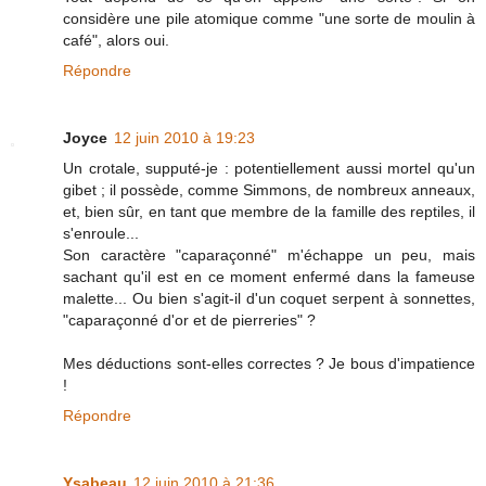
considère une pile atomique comme "une sorte de moulin à
café", alors oui.
Répondre
Joyce
12 juin 2010 à 19:23
Un crotale, supputé-je : potentiellement aussi mortel qu'un
gibet ; il possède, comme Simmons, de nombreux anneaux,
et, bien sûr, en tant que membre de la famille des reptiles, il
s'enroule...
Son caractère "caparaçonné" m'échappe un peu, mais
sachant qu'il est en ce moment enfermé dans la fameuse
malette... Ou bien s'agit-il d'un coquet serpent à sonnettes,
"caparaçonné d'or et de pierreries" ?
Mes déductions sont-elles correctes ? Je bous d'impatience
!
Répondre
Ysabeau
12 juin 2010 à 21:36